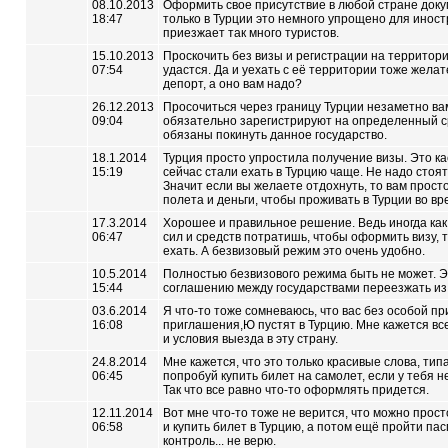
08.10.2013
Оформить свое присутствие в любой стране доку
18:47
только в Турции это немного упрощено для иност
приезжает так много туристов.
15.10.2013
Проскочить без визы и регистрации на территори
07:54
удастся. Да и уехать с её территории тоже желат
депорт, а оно вам надо?
26.12.2013
Просочиться через границу Турции незаметно вам
09:04
обязательно зарегистрируют на определенный ср
обязаны покинуть данное государство.
18.1.2014
Турция просто упростила получение визы. Это ка
15:19
сейчас стали ехать в Турцию чаще. Не надо стоят
Значит если вы желаете отдохнуть, то вам прост
полета и деньги, чтобы проживать в Турции во вр
17.3.2014
Хорошее и правильное решение. Ведь иногда как
06:47
сил и средств потратишь, чтобы оформить визу, 
ехать. А безвизовый режим это очень удобно.
10.5.2014
Полностью безвизового режима быть не может. Э
15:44
соглашению между государствами переезжать из 
03.6.2014
Я что-то тоже сомневаюсь, что вас без особой п
16:08
приглашения,Ю пустят в Турцию. Мне кажется все
и условия выезда в эту страну.
24.8.2014
Мне кажется, что это только красивые слова, тип
06:45
попробуй купить билет на самолет, если у тебя 
Так что все равно что-то оформлять придется.
12.11.2014
Вот мне что-то тоже не верится, что можно прост
06:58
и купить билет в Турцию, а потом ещё пройти п
контроль... не верю.