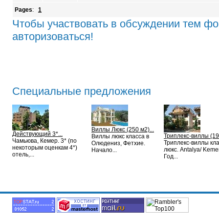
Pages
:
1
Чтобы участвовать в обсуждении тем ф
авторизоваться!
Специальные предложения
Виллы Люкс (250 м2)...
Действующий 3*...
Триплекс-виллы (192
Виллы люкс класса в
Чамьюва, Кемер. 3* (по
Триплекс-виллы кл
Олюдениз, Фетхие.
некоторым оценкам 4*)
люкс. Antalya/ Kemer
Начало...
отель,...
Год...