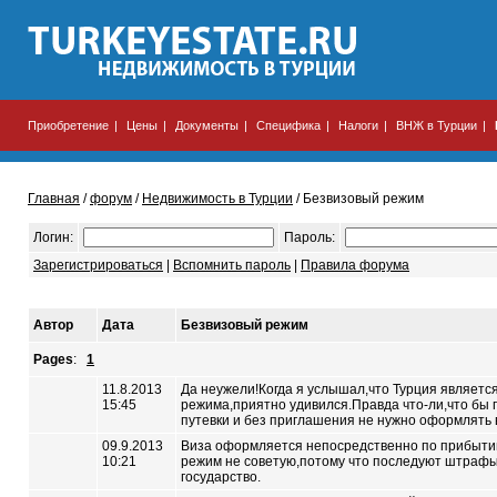
Приобретение
|
Цены
|
Документы
|
Специфика
|
Налоги
|
ВНЖ в Турции
|
Главная
/
форум
/
Недвижимость в Турции
/ Безвизовый режим
Логин:
Пароль:
Зарегистрироваться
|
Вспомнить пароль
|
Правила форума
Автор
Дата
Безвизовый режим
Pages
:
1
11.8.2013
Да неужели!Когда я услышал,что Турция являетс
15:45
режима,приятно удивился.Правда что-ли,что бы п
путевки и без приглашения не нужно оформлять 
09.9.2013
Виза оформляется непосредственно по прибыти
10:21
режим не советую,потому что последуют штрафы 
государство.